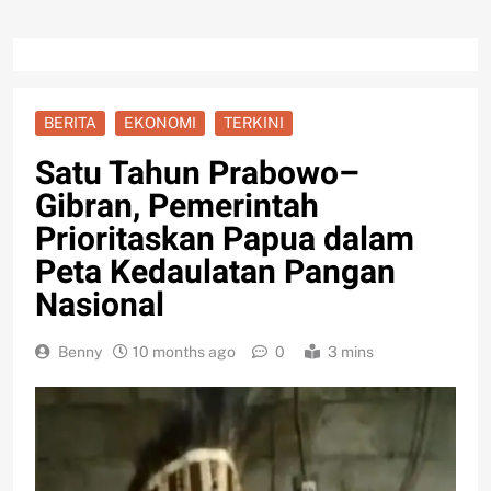
BERITA
EKONOMI
TERKINI
Satu Tahun Prabowo–
Gibran, Pemerintah
Prioritaskan Papua dalam
Peta Kedaulatan Pangan
Nasional
Benny
10 months ago
0
3 mins