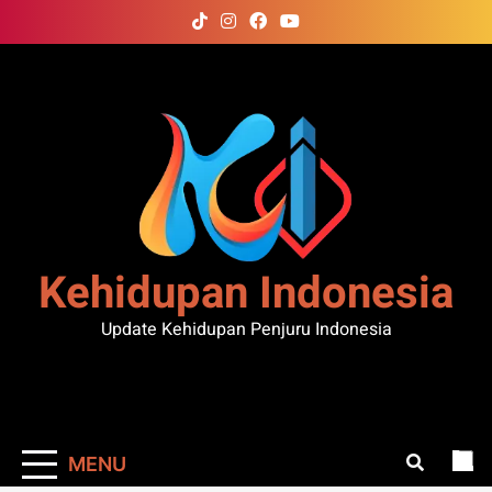
Skip
to
content
Kehidupan Indonesia
Update Kehidupan Penjuru Indonesia
MENU