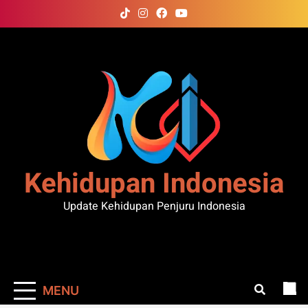
Skip
to
content
Kehidupan Indonesia
Update Kehidupan Penjuru Indonesia
MENU