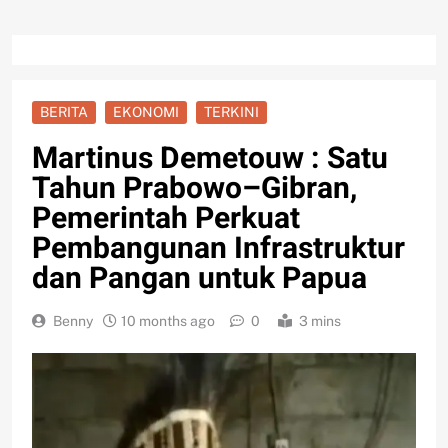
BERITA
EKONOMI
TERKINI
Martinus Demetouw : Satu
Tahun Prabowo–Gibran,
Pemerintah Perkuat
Pembangunan Infrastruktur
dan Pangan untuk Papua
Benny
10 months ago
0
3 mins