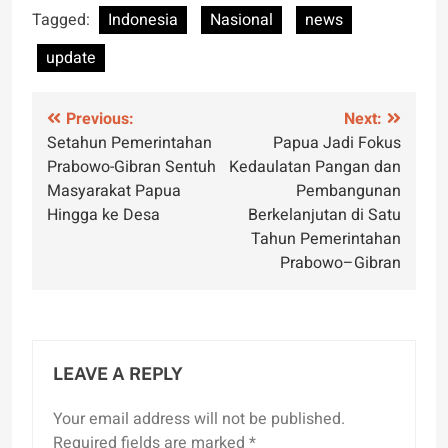
Tagged:
Indonesia
Nasional
news
update
Post
Previous:
Next:
Setahun Pemerintahan
Papua Jadi Fokus
navigation
Prabowo-Gibran Sentuh
Kedaulatan Pangan dan
Masyarakat Papua
Pembangunan
Hingga ke Desa
Berkelanjutan di Satu
Tahun Pemerintahan
Prabowo–Gibran
LEAVE A REPLY
Your email address will not be published.
Required fields are marked
*