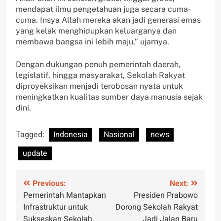
mendapat ilmu pengetahuan juga secara cuma-
cuma. Insya Allah mereka akan jadi generasi emas
yang kelak menghidupkan keluarganya dan
membawa bangsa ini lebih maju,” ujarnya.
Dengan dukungan penuh pemerintah daerah,
legislatif, hingga masyarakat, Sekolah Rakyat
diproyeksikan menjadi terobosan nyata untuk
meningkatkan kualitas sumber daya manusia sejak
dini.
Tagged:
Indonesia
Nasional
news
update
Post
Previous:
Next:
Pemerintah Mantapkan
Presiden Prabowo
navigation
Infrastruktur untuk
Dorong Sekolah Rakyat
Sukseskan Sekolah
Jadi Jalan Baru