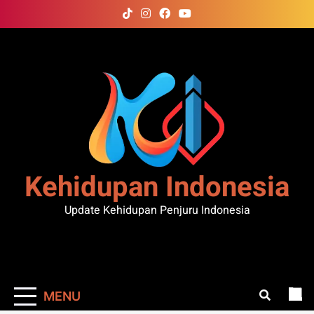
Skip
to
content
Kehidupan Indonesia
Update Kehidupan Penjuru Indonesia
MENU