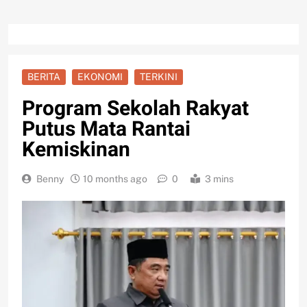
BERITA
EKONOMI
TERKINI
Program Sekolah Rakyat
Putus Mata Rantai
Kemiskinan
Benny
10 months ago
0
3 mins