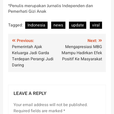
*Penulis merupakan Jurnalis Independen dan
Pemerhati Gizi Anak
Tagged:
Indonesia
news
update
viral
Post
Previous:
Next:
Pemerintah Ajak
Mengapresiasi MBG
navigation
Keluarga Jadi Garda
Mampu Hadirkan Efek
Terdepan Perangi Judi
Positif Ke Masyarakat
Daring
LEAVE A REPLY
Your email address will not be published.
Required fields are marked
*