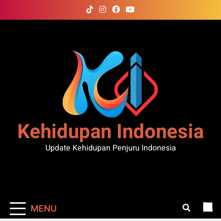
Skip
to
content
Kehidupan Indonesia
Update Kehidupan Penjuru Indonesia
MENU