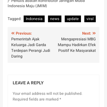
)* Penulis adalah kontributor Jaringan Muda
Indonesia Maju (JMIM)
Tagged:
Indonesia
news
update
viral
Post
Previous:
Next:
Pemerintah Ajak
Mengapresiasi MBG
navigation
Keluarga Jadi Garda
Mampu Hadirkan Efek
Terdepan Perangi Judi
Positif Ke Masyarakat
Daring
LEAVE A REPLY
Your email address will not be published.
Required fields are marked
*