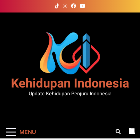
Skip
to
content
Kehidupan Indonesia
Update Kehidupan Penjuru Indonesia
MENU