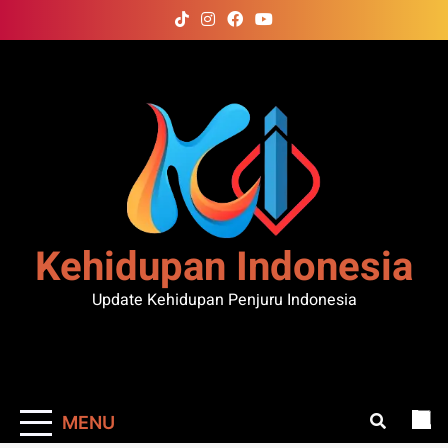
Skip
to
content
Kehidupan Indonesia
Update Kehidupan Penjuru Indonesia
MENU