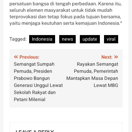
persatuan bangsa di tengah perbedaan. Karena itu,
seluruh elemen masyarakat untuk tidak mudah
terprovokasi dan tetap fokus pada tujuan bersama,
yaitu menjaga keutuhan serta kemajuan Indonesia.*
Tagged:
Indonesia
news
update
viral
Post
Previous:
Next:
Semangat Sumpah
Rayakan Semangat
navigation
Pemuda, Presiden
Pemuda, Pemerintah
Prabowo Bangun
Mantapkan Masa Depan
Generasi Unggul Lewat
Lewat MBG
Sekolah Rakyat dan
Petani Milenial