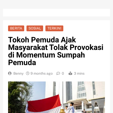
BERITA
SOSIAL
TERKINI
Tokoh Pemuda Ajak
Masyarakat Tolak Provokasi
di Momentum Sumpah
Pemuda
Benny
9 months ago
0
3 mins