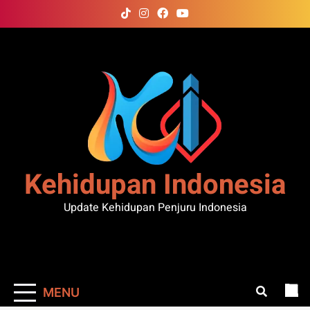
Skip
to
content
Kehidupan Indonesia
Update Kehidupan Penjuru Indonesia
MENU