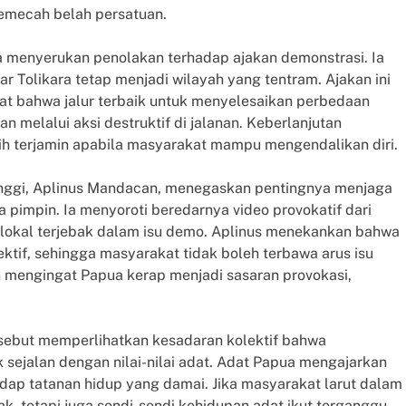
memecah belah persatuan.
uga menyerukan penolakan terhadap ajakan demonstrasi. Ia
 Tolikara tetap menjadi wilayah yang tentram. Ajakan ini
at bahwa jalur terbaik untuk menyelesaikan perbedaan
 melalui aksi destruktif di jalanan. Keberlanjutan
h terjamin apabila masyarakat mampu mengendalikan diri.
nggi, Aplinus Mandacan, menegaskan pentingnya menjaga
pimpin. Ia menyoroti beredarnya video provokatif dari
 lokal terjebak dalam isu demo. Aplinus menekankan bahwa
tif, sehingga masyarakat tidak boleh terbawa arus isu
an mengingat Papua kerap menjadi sasaran provokasi,
rsebut memperlihatkan kesadaran kolektif bahwa
 sejalan dengan nilai-nilai adat. Adat Papua mengajarkan
dap tatanan hidup yang damai. Jika masyarakat larut dalam
k, tetapi juga sendi-sendi kehidupan adat ikut terganggu.