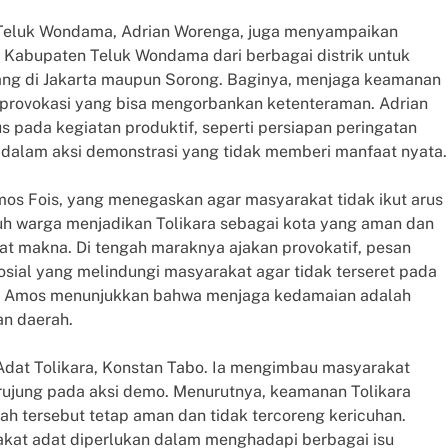
Teluk Wondama, Adrian Worenga, juga menyampaikan
 Kabupaten Teluk Wondama dari berbagai distrik untuk
ang di Jakarta maupun Sorong. Baginya, menjaga keamanan
us provokasi yang bisa mengorbankan ketenteraman. Adrian
pada kegiatan produktif, seperti persiapan peringatan
 dalam aksi demonstrasi yang tidak memberi manfaat nyata.
mos Fois, yang menegaskan agar masyarakat tidak ikut arus
uh warga menjadikan Tolikara sebagai kota yang aman dan
rat makna. Di tengah maraknya ajakan provokatif, pesan
osial yang melindungi masyarakat agar tidak terseret pada
aan Amos menunjukkan bahwa menjaga kedamaian adalah
an daerah.
Adat Tolikara, Konstan Tabo. Ia mengimbau masyarakat
rujung pada aksi demo. Menurutnya, keamanan Tolikara
ah tersebut tetap aman dan tidak tercoreng kericuhan.
akat adat diperlukan dalam menghadapi berbagai isu