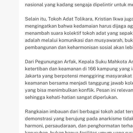
nasional yang kadang sengaja dipelintir untuk 
Selain itu, Tokoh Adat Tolikara, Kristian Ikwa j
mengingatkan bahwa kedamaian harus dijaga agar
menambah suara kolektif tokoh adat yang sepak
adalah melalui komunikasi dan musyawarah, bukan
pembangunan dan keharmonisan sosial akan lebi
Dari Pegunungan Arfak, Kepala Suku Mahkota A
ketertiban dan keamanan di 166 kampung yang ia 
Jakarta yang berpotensi menggiring masyarakat
keamanan bersama menjadi tanggung jawab kolek
yang bisa menimbulkan konflik. Pesan ini relev
sehingga kehati-hatian sangat diperlukan.
Rangkaian imbauan dari berbagai tokoh adat te
demonstrasi yang berujung pada anarkisme tidak
harmoni, persaudaraan, dan penghormatan terha
kerusuhan, bukan hanya fasilitas umum yang rusa