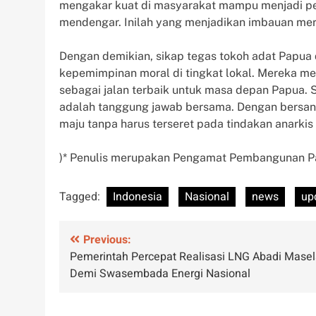
mengakar kuat di masyarakat mampu menjadi pe
mendengar. Inilah yang menjadikan imbauan mer
Dengan demikian, sikap tegas tokoh adat Papua
kepemimpinan moral di tingkat lokal. Mereka 
sebagai jalan terbaik untuk masa depan Papua. 
adalah tanggung jawab bersama. Dengan bersanda
maju tanpa harus terseret pada tindakan anarki
)* Penulis merupakan Pengamat Pembangunan 
Tagged:
Indonesia
Nasional
news
up
Post
Previous:
Pemerintah Percepat Realisasi LNG Abadi Mase
navigation
Demi Swasembada Energi Nasional