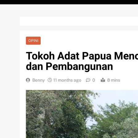
OPINI
Tokoh Adat Papua Men
dan Pembangunan
Benny
11 months ago
0
8 mins