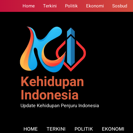
Skip
Home
Terkini
Politik
Ekonomi
Sosbud
to
content
Kehidupan
Indonesia
Update Kehidupan Penjuru Indonesia
HOME
TERKINI
POLITIK
EKONOMI