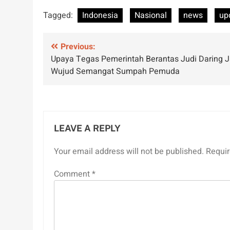
Tagged:
Indonesia
Nasional
news
up
Post
Previous:
Upaya Tegas Pemerintah Berantas Judi Daring J
navigation
Wujud Semangat Sumpah Pemuda
LEAVE A REPLY
Your email address will not be published.
Requir
Comment
*