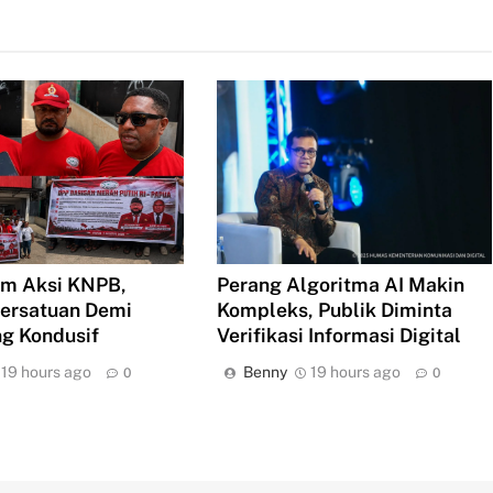
m Aksi KNPB,
Perang Algoritma AI Makin
ersatuan Demi
Kompleks, Publik Diminta
g Kondusif
Verifikasi Informasi Digital
19 hours ago
Benny
19 hours ago
0
0