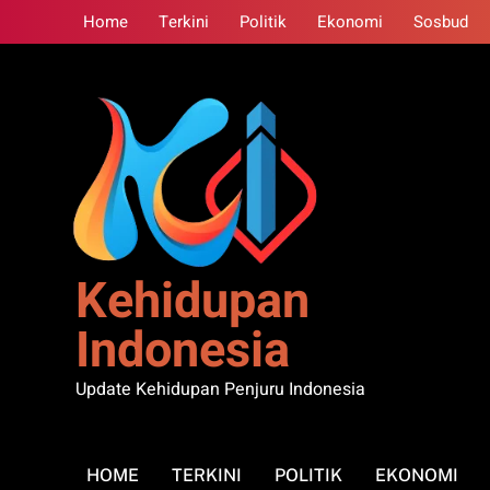
Skip
Home
Terkini
Politik
Ekonomi
Sosbud
to
content
Kehidupan
Indonesia
Update Kehidupan Penjuru Indonesia
HOME
TERKINI
POLITIK
EKONOMI