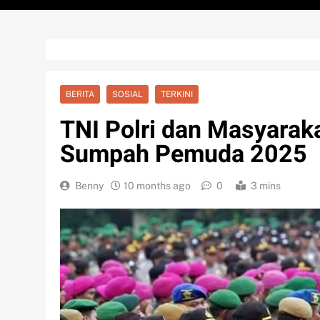
BERITA
SOSIAL
TERKINI
TNI Polri dan Masyarak
Sumpah Pemuda 2025
Benny
10 months ago
0
3 mins