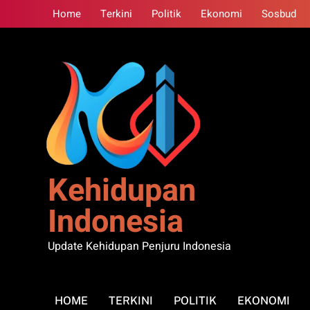
Skip
Home
Terkini
Politik
Ekonomi
Sosbud
to
content
Kehidupan
Indonesia
Update Kehidupan Penjuru Indonesia
HOME
TERKINI
POLITIK
EKONOMI