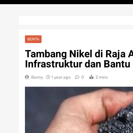
BERITA
Tambang Nikel di Raja
Infrastruktur dan Bant
Benny
1 year ago
0
2 mins