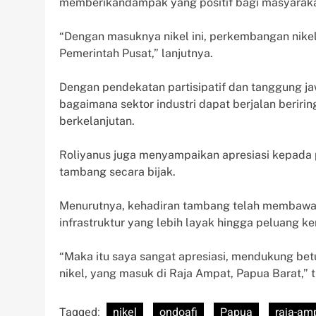
memberikandampak yang positif bagi masyaraka
“Dengan masuknya nikel ini, perkembangan nike
Pemerintah Pusat,” lanjutnya.
Dengan pendekatan partisipatif dan tanggung ja
bagaimana sektor industri dapat berjalan berir
berkelanjutan.
Roliyanus juga menyampaikan apresiasi kepada
tambang secara bijak.
Menurutnya, kehadiran tambang telah membawa p
infrastruktur yang lebih layak hingga peluang ker
“Maka itu saya sangat apresiasi, mendukung be
nikel, yang masuk di Raja Ampat, Papua Barat,” 
Tagged:
nikel
ondoafi
Papua
raja-am