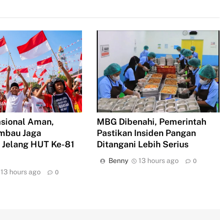
asional Aman,
MBG Dibenahi, Pemerintah
imbau Jaga
Pastikan Insiden Pangan
 Jelang HUT Ke-81
Ditangani Lebih Serius
Benny
13 hours ago
0
13 hours ago
0