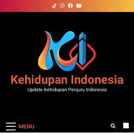
Skip
to
content
Kehidupan Indonesia
Update Kehidupan Penjuru Indonesia
MENU