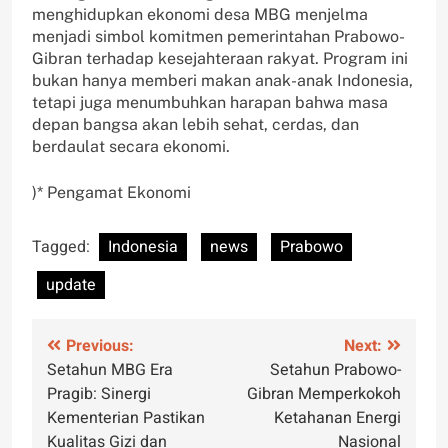
menghidupkan ekonomi desa MBG menjelma
menjadi simbol komitmen pemerintahan Prabowo-
Gibran terhadap kesejahteraan rakyat. Program ini
bukan hanya memberi makan anak-anak Indonesia,
tetapi juga menumbuhkan harapan bahwa masa
depan bangsa akan lebih sehat, cerdas, dan
berdaulat secara ekonomi.
)* Pengamat Ekonomi
Tagged:
Indonesia
news
Prabowo
update
Post
Previous:
Next:
Setahun MBG Era
Setahun Prabowo-
navigation
Pragib: Sinergi
Gibran Memperkokoh
Kementerian Pastikan
Ketahanan Energi
Kualitas Gizi dan
Nasional