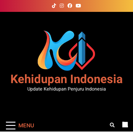
Skip
to
content
Kehidupan Indonesia
Update Kehidupan Penjuru Indonesia
MENU