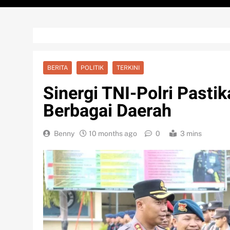
BERITA
POLITIK
TERKINI
Sinergi TNI-Polri Past
Berbagai Daerah
Benny
10 months ago
0
3 mins