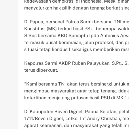
kedewasaan demokrasi di Indonesia. Meski dinam
menyalurkan hak pilih dengan tenang berkat sin
Di Papua, personel Polres Sarmi bersama TNI 
Konstitusi (MK) terkait hasil PSU, beberapa wakt
S.Sos bersama KBO Samapta Ipda Antonius Arwan
termasuk pusat keramaian, jalan protokol, dan 
situasi tetap kondusif sekaligus memberikan ra
Kapolres Sarmi AKBP Ruben Palayukan, S.Pt., S.
terus diperkuat.
“Kami bersama TNI akan terus bersinergi untuk
mengimbau masyarakat agar tetap tenang, tida
ketertiban menjelang putusan hasil PSU di MK,” 
Di Kabupaten Boven Digoel, Papua Selatan, pel
1711/Boven Digoel, Letkol Inf Andry Christian
aparat keamanan, dan masyarakat yang telah m