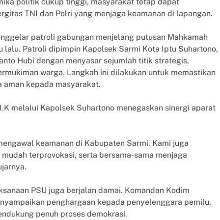
ika politik cukup tinggi, masyarakat tetap dapat
ergitas TNI dan Polri yang menjaga keamanan di lapangan.
menggelar patroli gabungan menjelang putusan Mahkamah
u lalu. Patroli dipimpin Kapolsek Sarmi Kota Iptu Suhartono,
to Hubi dengan menyasar sejumlah titik strategis,
permukiman warga. Langkah ini dilakukan untuk memastikan
sa aman kepada masyarakat.
I.K melalui Kapolsek Suhartono menegaskan sinergi aparat
 mengawal keamanan di Kabupaten Sarmi. Kami juga
k mudah terprovokasi, serta bersama-sama menjaga
ujarnya.
aksanaan PSU juga berjalan damai. Komandan Kodim
, menyampaikan penghargaan kepada penyelenggara pemilu,
endukung penuh proses demokrasi.