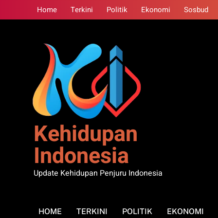
Skip
Home
Terkini
Politik
Ekonomi
Sosbud
to
content
Kehidupan
Indonesia
Update Kehidupan Penjuru Indonesia
HOME
TERKINI
POLITIK
EKONOMI