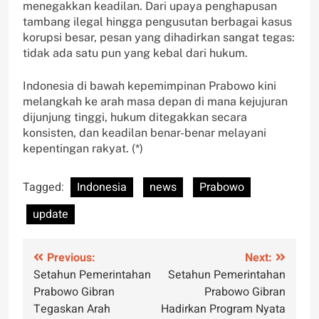
menegakkan keadilan. Dari upaya penghapusan
tambang ilegal hingga pengusutan berbagai kasus
korupsi besar, pesan yang dihadirkan sangat tegas:
tidak ada satu pun yang kebal dari hukum.
Indonesia di bawah kepemimpinan Prabowo kini
melangkah ke arah masa depan di mana kejujuran
dijunjung tinggi, hukum ditegakkan secara
konsisten, dan keadilan benar-benar melayani
kepentingan rakyat. (*)
Tagged:
Indonesia
news
Prabowo
update
Post
Previous:
Next:
Setahun Pemerintahan
Setahun Pemerintahan
navigation
Prabowo Gibran
Prabowo Gibran
Tegaskan Arah
Hadirkan Program Nyata