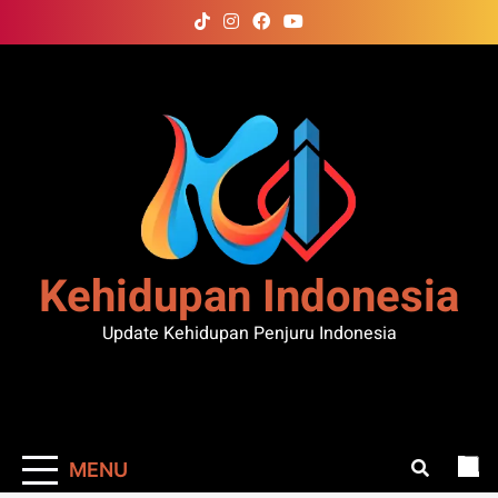
Skip
to
content
Kehidupan Indonesia
Update Kehidupan Penjuru Indonesia
MENU