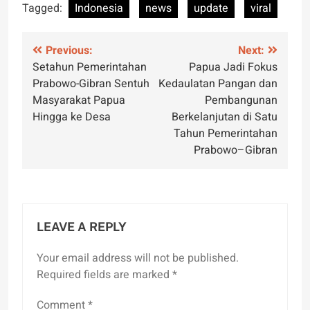
Tagged:
Indonesia
news
update
viral
Post
Previous:
Next:
Setahun Pemerintahan
Papua Jadi Fokus
navigation
Prabowo-Gibran Sentuh
Kedaulatan Pangan dan
Masyarakat Papua
Pembangunan
Hingga ke Desa
Berkelanjutan di Satu
Tahun Pemerintahan
Prabowo–Gibran
LEAVE A REPLY
Your email address will not be published.
Required fields are marked
*
Comment
*