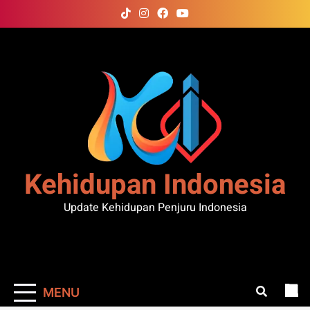
Skip
to
content
Kehidupan Indonesia
Update Kehidupan Penjuru Indonesia
MENU