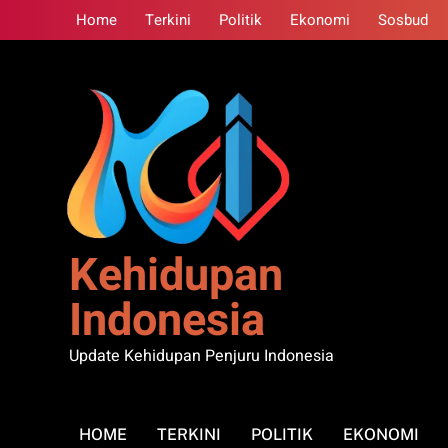
Skip
Home
Terkini
Politik
Ekonomi
Sosbud
to
content
Kehidupan
Indonesia
Update Kehidupan Penjuru Indonesia
HOME
TERKINI
POLITIK
EKONOMI