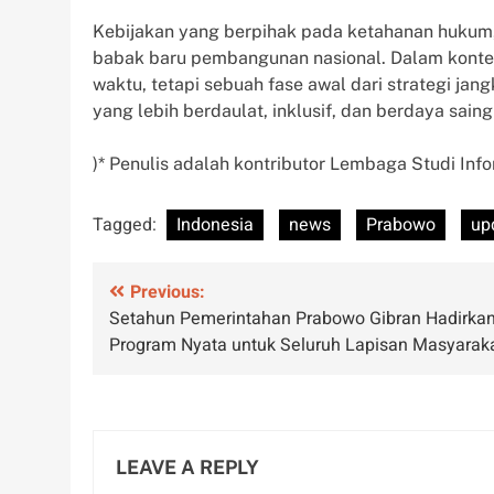
Kebijakan yang berpihak pada ketahanan hukum,
babak baru pembangunan nasional. Dalam kontek
waktu, tetapi sebuah fase awal dari strategi j
yang lebih berdaulat, inklusif, dan berdaya saing t
)* Penulis adalah kontributor Lembaga Studi Info
Tagged:
Indonesia
news
Prabowo
up
Post
Previous:
Setahun Pemerintahan Prabowo Gibran Hadirka
navigation
Program Nyata untuk Seluruh Lapisan Masyarak
LEAVE A REPLY