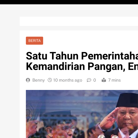
BERITA
Satu Tahun Pemerintah
Kemandirian Pangan, En
Benny
10 months ago
0
7 mins