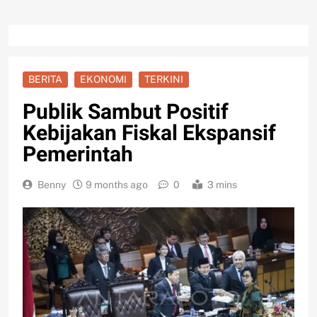
BERITA
EKONOMI
TERKINI
Publik Sambut Positif
Kebijakan Fiskal Ekspansif
Pemerintah
Benny
9 months ago
0
3 mins