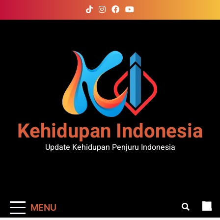
Skip
to
content
Kehidupan Indonesia
Update Kehidupan Penjuru Indonesia
MENU