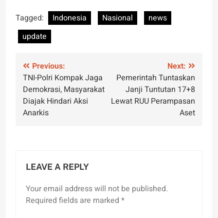
Tagged:
Indonesia
Nasional
news
update
Post
Previous:
Next:
TNI-Polri Kompak Jaga
Pemerintah Tuntaskan
navigation
Demokrasi, Masyarakat
Janji Tuntutan 17+8
Diajak Hindari Aksi
Lewat RUU Perampasan
Anarkis
Aset
LEAVE A REPLY
Your email address will not be published.
Required fields are marked
*