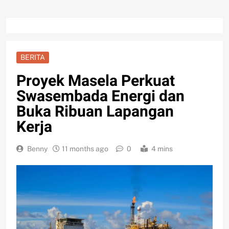
BERITA
Proyek Masela Perkuat
Swasembada Energi dan
Buka Ribuan Lapangan
Kerja
Benny
11 months ago
0
4 mins