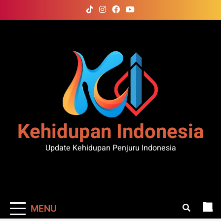
Skip
to
content
Kehidupan Indonesia
Update Kehidupan Penjuru Indonesia
MENU