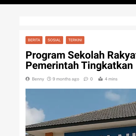
BERITA
SOSIAL
TERKINI
Program Sekolah Rakyat
Pemerintah Tingkatkan
Benny
9 months ago
0
4 mins