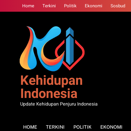
Skip
Home
Terkini
Politik
Ekonomi
Sosbud
to
content
Kehidupan
Indonesia
Update Kehidupan Penjuru Indonesia
HOME
TERKINI
POLITIK
EKONOMI