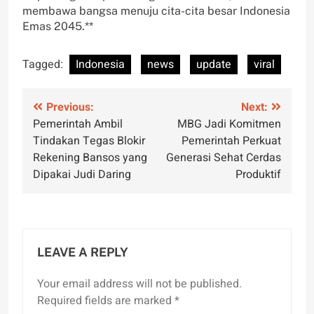
membawa bangsa menuju cita-cita besar Indonesia
Emas 2045.**
Tagged:
Indonesia
news
update
viral
Post
Previous:
Next:
Pemerintah Ambil
MBG Jadi Komitmen
navigation
Tindakan Tegas Blokir
Pemerintah Perkuat
Rekening Bansos yang
Generasi Sehat Cerdas
Dipakai Judi Daring
Produktif
LEAVE A REPLY
Your email address will not be published.
Required fields are marked
*