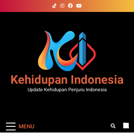
Skip
to
content
Kehidupan Indonesia
Update Kehidupan Penjuru Indonesia
MENU