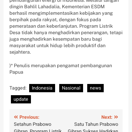
pembangunan energi di Indonesia. Melalui tangan
dingin Bahlil Lahadalia, Kementerian ESDM
berhasil mengimplementasikan kebijakan yang
berpihak pada rakyat, dengan fokus pada
pemerataan dan keberlanjutan. Program Listrik
Desa tidak hanya menghadirkan penerangan, tetapi
juga menghadirkan kesempatan baru bagi
masyarakat untuk hidup lebih produktif dan
sejahtera.
)* Penulis merupakan pengamat pembangunan
Papua
Tagged:
Indonesia
Nasional
news
update
Post
Previous:
Next:
Setahun Prabowo
Satu Tahun Prabowo
navigation
Gibran, Program Listrik
Gibran Sukses Hadirkan