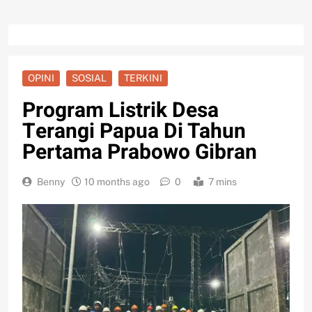
OPINI
SOSIAL
TERKINI
Program Listrik Desa
Terangi Papua Di Tahun
Pertama Prabowo Gibran
Benny
10 months ago
0
7 mins