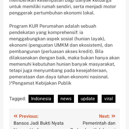
memberikan kesempatan bagi banyak keluarga
untuk memiliki rumah sendiri, serta menjadi motor
penggerak pertumbuhan ekonomi lokal.
Program KUR Perumahan adalah sebuah
pendekatan yang komprehensif: ia
menggabungkan aspek sosial (hunian layak),
ekonomi (penguatan UMKM dan ekosistem), dan
pembangunan (perluasan akses kredit). Bila
dilaksanakan dengan baik, maka bukan hanya akan
memenuhi kebutuhan hunian banyak masyarakat,
tetapi juga menyumbang pada kesejahteraan,
pemerataan dan daya tahan ekonomi nasional.
)*Pengamat Kebijakan Publik
Tagged:
Indonesia
news
update
viral
Post
Previous:
Next:
Bansos Jadi Bukti Nyata
Pemerintah dan
navigation