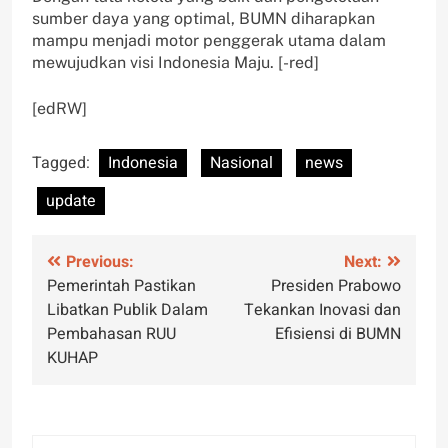
sumber daya yang optimal, BUMN diharapkan
mampu menjadi motor penggerak utama dalam
mewujudkan visi Indonesia Maju. [-red]
[edRW]
Tagged:
Indonesia
Nasional
news
update
Post
Previous:
Next:
Pemerintah Pastikan
Presiden Prabowo
navigation
Libatkan Publik Dalam
Tekankan Inovasi dan
Pembahasan RUU
Efisiensi di BUMN
KUHAP