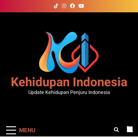
Skip
to
content
Kehidupan Indonesia
Update Kehidupan Penjuru Indonesia
MENU