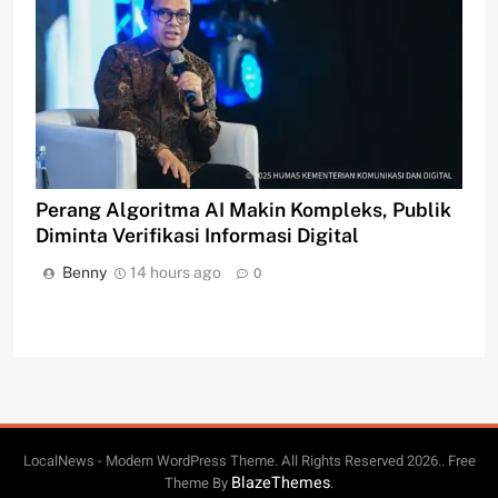
Perang Algoritma AI Makin Kompleks, Publik
Diminta Verifikasi Informasi Digital
Benny
14 hours ago
0
LocalNews - Modern WordPress Theme. All Rights Reserved 2026.. Free
BlazeThemes
Theme By
.