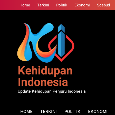
Skip
Home
Terkini
Politik
Ekonomi
Sosbud
to
content
Kehidupan
Indonesia
Update Kehidupan Penjuru Indonesia
HOME
TERKINI
POLITIK
EKONOMI