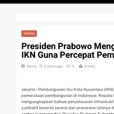
TERKINI
Presiden Prabowo Men
IKN Guna Percepat Pe
Benny
2 years ago
0
3 mins
Jakarta – Pembangunan Ibu Kota Nusantara (IKN
pemerataan pembangunan di Indonesia. Kepala Ot
mengungkapkan bahwa penyelesaian infrastruktur
yudikatif beserta sarana dan prasarana lainnya
arahan langsung dari Presiden Prabowo Subianto