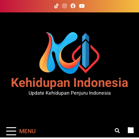
Skip
to
content
Kehidupan Indonesia
Update Kehidupan Penjuru Indonesia
MENU