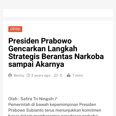
OPINI
Presiden Prabowo
Gencarkan Langkah
Strategis Berantas Narkoba
sampai Akarnya
Benny
2 years ago
0
7 mins
Oleh : Safira Tri Ningsih )*
Pemerintah di bawah kepemimpinan Presiden
Prabowo Subianto terus menunjukkan komitmen
besar dalam memberantas peredaran narkoba