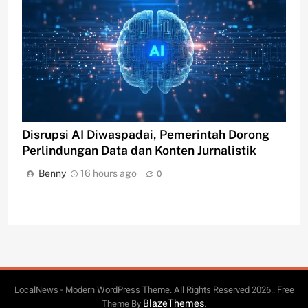
Disrupsi AI Diwaspadai, Pemerintah Dorong
Perlindungan Data dan Konten Jurnalistik
Benny
16 hours ago
0
LocalNews - Modern WordPress Theme. All Rights Reserved 2026.. Free
BlazeThemes
Theme By
.