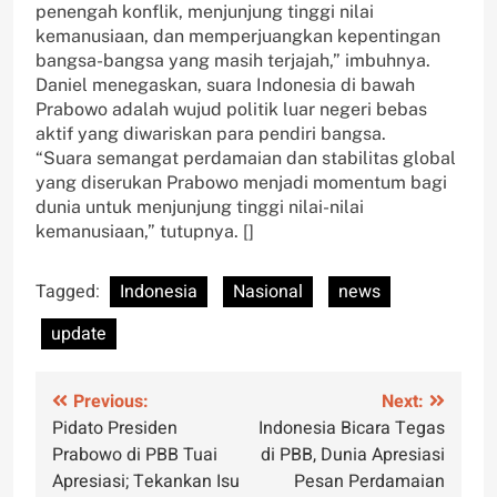
penengah konflik, menjunjung tinggi nilai
kemanusiaan, dan memperjuangkan kepentingan
bangsa-bangsa yang masih terjajah,” imbuhnya.
Daniel menegaskan, suara Indonesia di bawah
Prabowo adalah wujud politik luar negeri bebas
aktif yang diwariskan para pendiri bangsa.
“Suara semangat perdamaian dan stabilitas global
yang diserukan Prabowo menjadi momentum bagi
dunia untuk menjunjung tinggi nilai-nilai
kemanusiaan,” tutupnya. []
Tagged:
Indonesia
Nasional
news
update
Post
Previous:
Next:
Pidato Presiden
Indonesia Bicara Tegas
navigation
Prabowo di PBB Tuai
di PBB, Dunia Apresiasi
Apresiasi; Tekankan Isu
Pesan Perdamaian