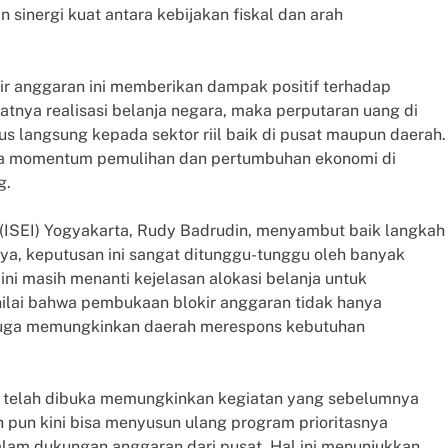
n sinergi kuat antara kebijakan fiskal dan arah
r anggaran ini memberikan dampak positif terhadap
tnya realisasi belanja negara, maka perputaran uang di
 langsung kepada sektor riil baik di pusat maupun daerah.
njaga momentum pemulihan dan pertumbuhan ekonomi di
g.
a (ISEI) Yogyakarta, Rudy Badrudin, menyambut baik langkah
a, keputusan ini sangat ditunggu-tunggu oleh banyak
ni masih menanti kejelasan alokasi belanja untuk
lai bahwa pembukaan blokir anggaran tidak hanya
pi juga memungkinkan daerah merespons kebutuhan
 telah dibuka memungkinkan kegiatan yang sebelumnya
h pun kini bisa menyusun ulang program prioritasnya
dalam dukungan anggaran dari pusat. Hal ini menunjukkan