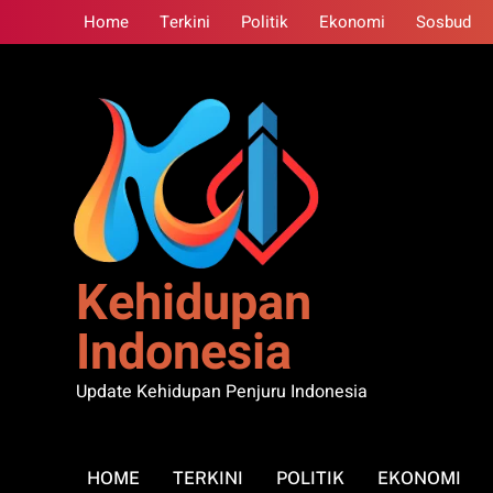
Skip
Home
Terkini
Politik
Ekonomi
Sosbud
to
content
Kehidupan
Indonesia
Update Kehidupan Penjuru Indonesia
HOME
TERKINI
POLITIK
EKONOMI