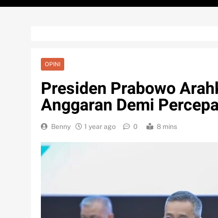
OPINI
Presiden Prabowo Arah
Anggaran Demi Percepa
Benny
1 year ago
0
8 mins