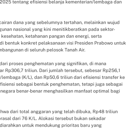
n 2025 tentang efisiensi belanja kementerian/lembaga dan
ncairan dana yang sebelumnya tertahan, melainkan wujud
nan nasional yang kini menitikberatkan pada sektor-
n, kesehatan, ketahanan pangan dan energi, serta
adi bentuk konkret pelaksanaan visi Presiden Prabowo untuk
angunan di seluruh pelosok Tanah Air.
dari proses penghematan yang signifikan, di mana
r Rp306,7 triliun. Dari jumlah tersebut, sebesar Rp256,1
embaga (K/L), dan Rp50,6 triliun dari efisiensi transfer ke
fisiensi sebagai bentuk penghematan, tetapi juga sebagai
ja negara benar-benar menghasilkan manfaat optimal bagi
a dari total anggaran yang telah dibuka, Rp48 triliun
erasal dari 76 K/L. Alokasi tersebut bukan sekadar
 diarahkan untuk mendukung prioritas baru yang