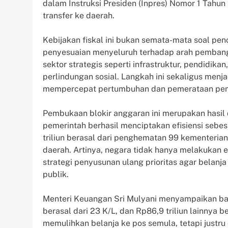
dalam Instruksi Presiden (Inpres) Nomor 1 Tahu
transfer ke daerah.
Kebijakan fiskal ini bukan semata-mata soal pe
penyesuaian menyeluruh terhadap arah pembangu
sektor strategis seperti infrastruktur, pendidika
perlindungan sosial. Langkah ini sekaligus menj
mempercepat pertumbuhan dan pemerataan pemb
Pembukaan blokir anggaran ini merupakan hasil 
pemerintah berhasil menciptakan efisiensi sebesa
triliun berasal dari penghematan 99 kementerian/l
daerah. Artinya, negara tidak hanya melakukan e
strategi penyusunan ulang prioritas agar belan
publik.
Menteri Keuangan Sri Mulyani menyampaikan bahw
berasal dari 23 K/L, dan Rp86,9 triliun lainnya b
memulihkan belanja ke pos semula, tetapi justru