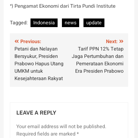
*) Pengamat Ekonomi dari Tirta Pundi Institute
Tagged:
Indonesia
news
update
Post
Previous:
Next:
Petani dan Nelayan
Tarif PPN 12% Tetap
navigation
Bersyukur, Presiden
Jaga Pertumbuhan dan
Prabowo Hapus Utang
Pemerataan Ekonomi
UMKM untuk
Era Presiden Prabowo
Kesejahteraan Rakyat
LEAVE A REPLY
Your email address will not be published.
Required fields are marked
*