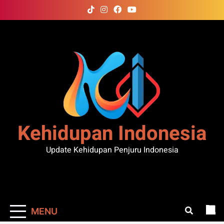
Skip
to
content
Kehidupan Indonesia
Update Kehidupan Penjuru Indonesia
MENU