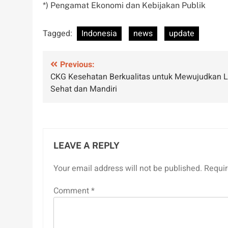
*) Pengamat Ekonomi dan Kebijakan Publik
Tagged:
Indonesia
news
update
Post
Previous:
CKG Kesehatan Berkualitas untuk Mewujudkan L
navigation
Sehat dan Mandiri
LEAVE A REPLY
Your email address will not be published.
Requir
Comment
*