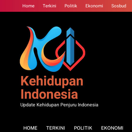
Skip
Home
Terkini
Politik
Ekonomi
Sosbud
to
content
Kehidupan
Indonesia
Update Kehidupan Penjuru Indonesia
HOME
TERKINI
POLITIK
EKONOMI