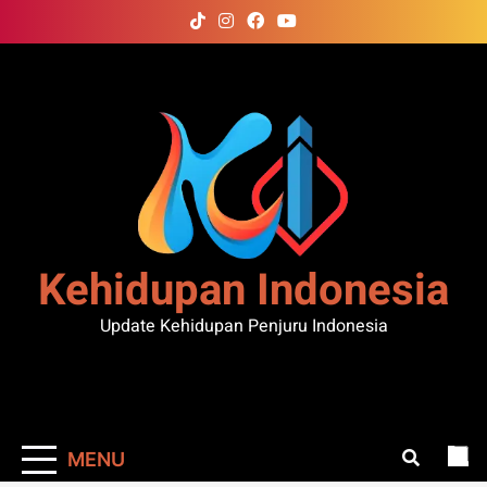
Skip
to
content
Kehidupan Indonesia
Update Kehidupan Penjuru Indonesia
MENU