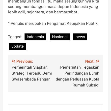
membangun fondasi itu, maka sesungguhnya kita
sedang membangun masa depan Indonesia yang
lebih adil, sejahtera, dan bermartabat.
*)Penulis merupakan Pengamat Kebijakan Publik
Tagged:
Indonesia
Nasional
news
update
Post
Previous:
Next:
Pemerintah Siapkan
Pemerintah Tegaskan
navigation
Strategi Terpadu Demi
Perlindungan Buruh
Swasembada Pangan
dengan Perluasan Kuota
Rumah Subsidi