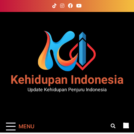
Skip
to
content
Kehidupan Indonesia
Update Kehidupan Penjuru Indonesia
MENU