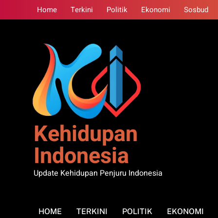
Skip
Home
Terkini
Politik
Ekonomi
Sosbud
to
content
Kehidupan
Indonesia
Update Kehidupan Penjuru Indonesia
HOME
TERKINI
POLITIK
EKONOMI