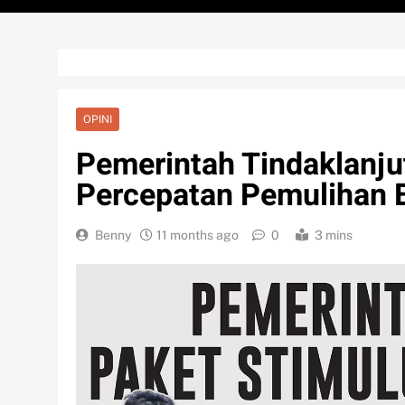
OPINI
Pemerintah Tindaklanju
Percepatan Pemulihan 
Benny
11 months ago
0
3 mins