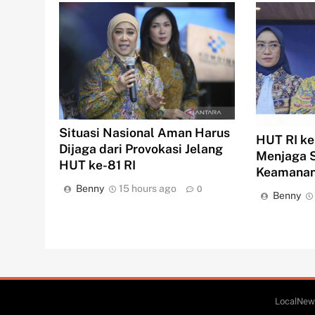
Situasi Nasional Aman Harus
HUT RI k
Dijaga dari Provokasi Jelang
Menjaga S
HUT ke-81 RI
Keamanan
Benny
15 hours ago
0
Benny
LocalNews