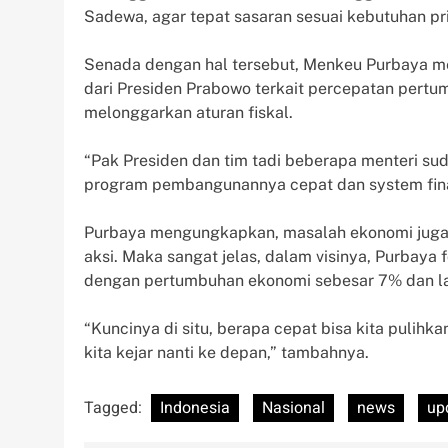
Sadewa, agar tepat sasaran sesuai kebutuhan pri
Senada dengan hal tersebut, Menkeu Purbaya m
dari Presiden Prabowo terkait percepatan pertu
melonggarkan aturan fiskal.
“Pak Presiden dan tim tadi beberapa menteri su
program pembangunannya cepat dan system finans
Purbaya mengungkapkan, masalah ekonomi juga 
aksi. Maka sangat jelas, dalam visinya, Purbay
dengan pertumbuhan ekonomi sebesar 7% dan lap
“Kuncinya di situ, berapa cepat bisa kita pulihk
kita kejar nanti ke depan,” tambahnya.
Tagged:
Indonesia
Nasional
news
up