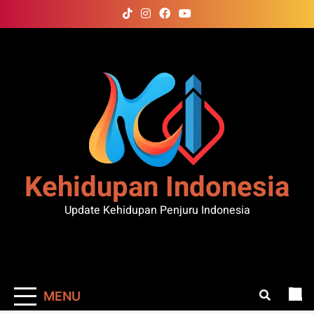
Skip
to
content
Kehidupan Indonesia
Update Kehidupan Penjuru Indonesia
MENU