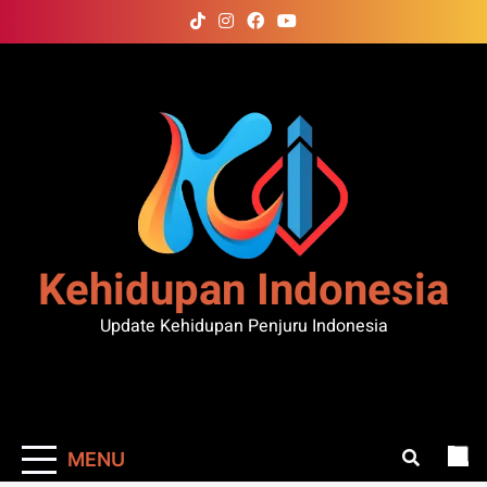
Skip
to
content
Kehidupan Indonesia
Update Kehidupan Penjuru Indonesia
MENU