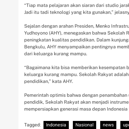
“Tiap mata pelajaran akan siaran dari studio jara
Jadi itu tadi teknologi yang kita gunakan,” jelasn
Sejalan dengan arahan Presiden, Menko Infrast
Yudhoyono (AHY), menegaskan bahwa Sekolah Ra
peningkatan kualitas pendidikan. Dalam kunjun
Bengkulu, AHY menyampaikan pentingnya membe
dari keluarga kurang mampu.
“Bagaimana kita bisa memberikan kesempatan ba
keluarga kurang mampu. Sekolah Rakyat adalah 
pendidikan,” kata AHY.
Pemerintah optimis bahwa dengan penambahan uni
pendidik, Sekolah Rakyat akan menjadi instrum
mempersiapkan generasi masa depan Indonesia 
Tagged:
Indonesia
Nasional
news
up