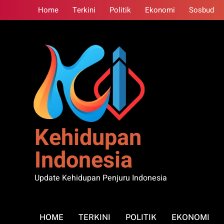
Skip
Home
Terkini
Politik
Ekonomi
Sosbud
to
content
Kehidupan
Indonesia
Update Kehidupan Penjuru Indonesia
HOME
TERKINI
POLITIK
EKONOMI