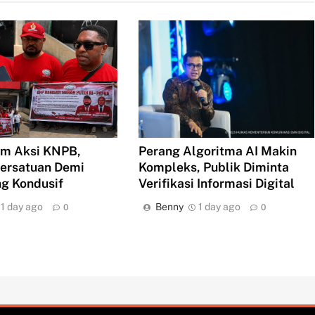
m Aksi KNPB,
Perang Algoritma AI Makin
ersatuan Demi
Kompleks, Publik Diminta
g Kondusif
Verifikasi Informasi Digital
1 day ago
Benny
1 day ago
0
0