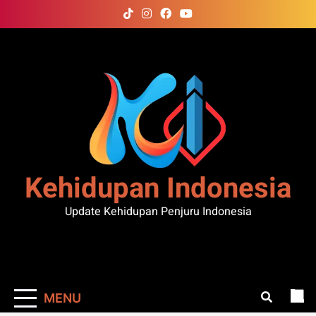
Skip
to
content
Kehidupan Indonesia
Update Kehidupan Penjuru Indonesia
MENU