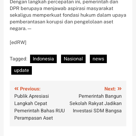
Dengan langkah percepatan ini, pemerintah dan
DPR berupaya menjawab aspirasi masyarakat
sekaligus memperkuat fondasi hukum dalam upaya
pemberantasan korupsi dan pengelolaan aset
negara.—
[edRW]
Tagged:
Indonesia
Nasional
news
update
Post
Previous:
Next:
Publik Apresiasi
Pemerintah Bangun
navigation
Langkah Cepat
Sekolah Rakyat Jadikan
Pemerintah Bahas RUU
Investasi SDM Bangsa
Perampasan Aset