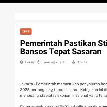
OPINI
Pemerintah Pastikan St
Bansos Tepat Sasaran
Benny
1 year ago
0
3 mins
Jakarta – Pemerintah memastikan penyaluran bant
2025 berlangsung tepat sasaran. Kebijakan ini d
menopang stabilitas ekonomi nasional yang ten
Paket stimulus senilai Rp24,44 triliun itu dium