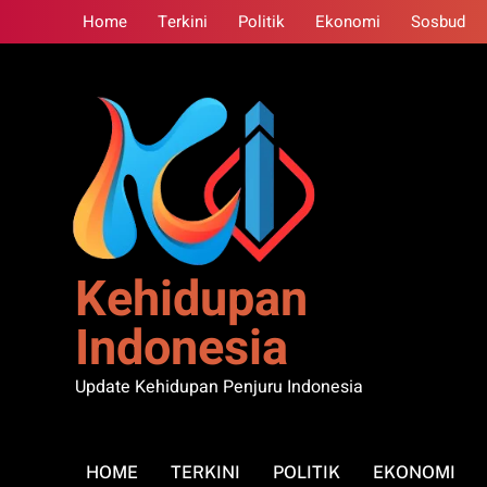
Skip
Home
Terkini
Politik
Ekonomi
Sosbud
to
content
Kehidupan
Indonesia
Update Kehidupan Penjuru Indonesia
HOME
TERKINI
POLITIK
EKONOMI