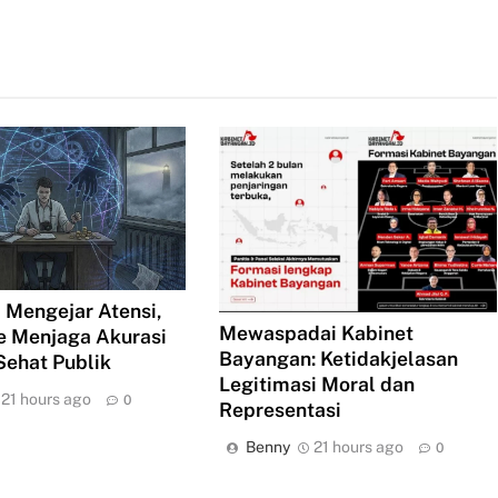
 Mengejar Atensi,
Mewaspadai Kabinet
e Menjaga Akurasi
Bayangan: Ketidakjelasan
Sehat Publik
Legitimasi Moral dan
21 hours ago
0
Representasi
Benny
21 hours ago
0