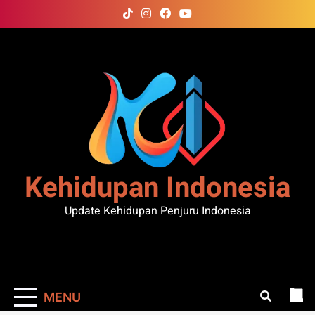
Skip
to
content
Kehidupan Indonesia
Update Kehidupan Penjuru Indonesia
MENU