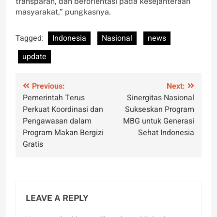
transparan, dan berorientasi pada kesejahteraan
masyarakat,” pungkasnya.
Tagged:
Indonesia
Nasional
news
update
Post
Previous:
Next:
Pemerintah Terus
Sinergitas Nasional
navigation
Perkuat Koordinasi dan
Sukseskan Program
Pengawasan dalam
MBG untuk Generasi
Program Makan Bergizi
Sehat Indonesia
Gratis
LEAVE A REPLY