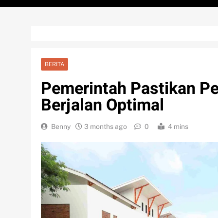
BERITA
Pemerintah Pastikan P
Berjalan Optimal
Benny
3 months ago
0
4 mins