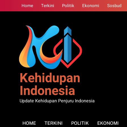
Skip
Home
Terkini
Politik
Ekonomi
Sosbud
to
content
Kehidupan
Indonesia
Update Kehidupan Penjuru Indonesia
HOME
TERKINI
POLITIK
EKONOMI