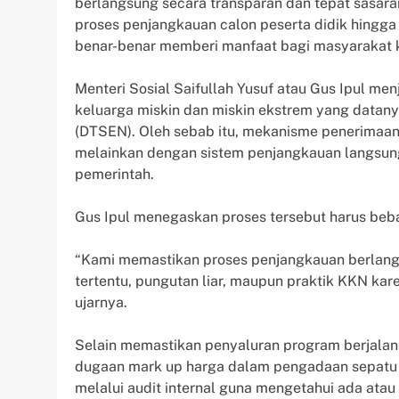
berlangsung secara transparan dan tepat sasara
proses penjangkauan calon peserta didik hingg
benar-benar memberi manfaat bagi masyarakat 
Menteri Sosial Saifullah Yusuf atau Gus Ipul m
keluarga miskin dan miskin ekstrem yang datan
(DTSEN). Oleh sebab itu, mekanisme penerimaan 
melainkan dengan sistem penjangkauan langsu
pemerintah.
Gus Ipul menegaskan proses tersebut harus bebas
“Kami memastikan proses penjangkauan berlangs
tertentu, pungutan liar, maupun praktik KKN kar
ujarnya.
Selain memastikan penyaluran program berjalan 
dugaan mark up harga dalam pengadaan sepatu 
melalui audit internal guna mengetahui ada ata