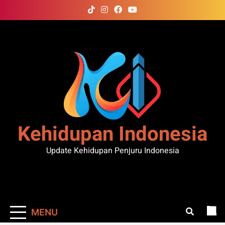
Skip
to
content
Kehidupan Indonesia
Update Kehidupan Penjuru Indonesia
MENU