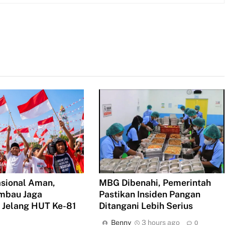
asional Aman,
MBG Dibenahi, Pemerintah
imbau Jaga
Pastikan Insiden Pangan
 Jelang HUT Ke-81
Ditangani Lebih Serius
Benny
3 hours ago
0