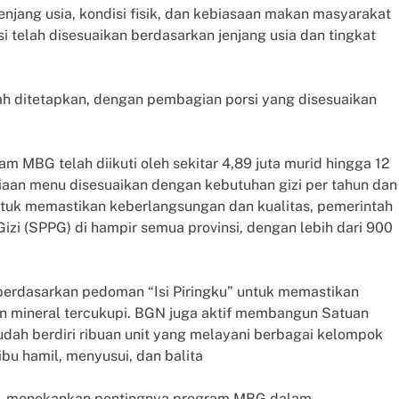
njang usia, kondisi fisik, dan kebiasaan makan masyarakat
si telah disesuaikan berdasarkan jenjang usia dan tingkat
ah ditetapkan, dengan pembagian porsi yang disesuaikan
m MBG telah diikuti oleh sekitar 4,89 juta murid hingga 12
aan menu disesuaikan dengan kebutuhan gizi per tahun dan
ntuk memastikan keberlangsungan dan kualitas, pemerintah
zi (SPPG) di hampir semua provinsi, dengan lebih dari 900
erdasarkan pedoman “Isi Piringku” untuk memastikan
 dan mineral tercukupi. BGN juga aktif membangun Satuan
udah berdiri ribuan unit yang melayani berbagai kelompok
ibu hamil, menyusui, dan balita
di, menekankan pentingnya program MBG dalam