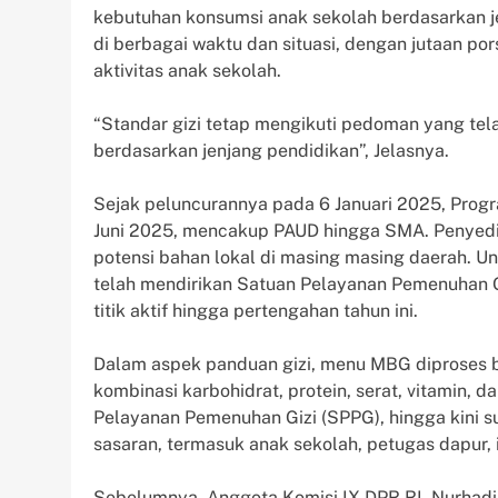
kebutuhan konsumsi anak sekolah berdasarkan je
di berbagai waktu dan situasi, dengan jutaan por
aktivitas anak sekolah.
“Standar gizi tetap mengikuti pedoman yang tel
berdasarkan jenjang pendidikan”, Jelasnya.
Sejak peluncurannya pada 6 Januari 2025, Progra
Juni 2025, mencakup PAUD hingga SMA. Penyedi
potensi bahan lokal di masing masing daerah. U
telah mendirikan Satuan Pelayanan Pemenuhan Gi
titik aktif hingga pertengahan tahun ini.
Dalam aspek panduan gizi, menu MBG diproses b
kombinasi karbohidrat, protein, serat, vitamin,
Pelayanan Pemenuhan Gizi (SPPG), hingga kini s
sasaran, termasuk anak sekolah, petugas dapur, 
Sebelumnya, Anggota Komisi IX DPR RI, Nurha