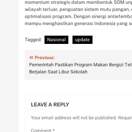
momentum strategis dalam membentuk SDM ung
wilayah terluar, penguatan sistem mutu pangan, ed
optimalisasi program. Dengan sinergi antarlemba
mampu menghasilkan generasi Indonesia yang seh
Tagged:
Nasional
update
Post
Previous:
Pemerintah Pastikan Program Makan Bergizi Te
navigation
Berjalan Saat Libur Sekolah
LEAVE A REPLY
Your email address will not be published.
Requir
Comment
*