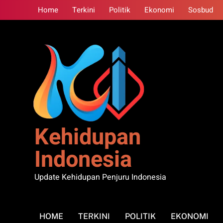
Skip
Home
Terkini
Politik
Ekonomi
Sosbud
to
content
Kehidupan
Indonesia
Update Kehidupan Penjuru Indonesia
HOME
TERKINI
POLITIK
EKONOMI