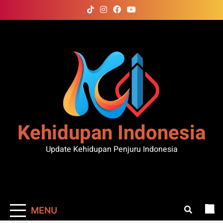
Skip
to
content
Kehidupan Indonesia
Update Kehidupan Penjuru Indonesia
MENU