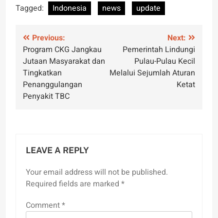
Tagged:
Indonesia
news
update
Post
Previous:
Next:
Program CKG Jangkau
Pemerintah Lindungi
navigation
Jutaan Masyarakat dan
Pulau-Pulau Kecil
Tingkatkan
Melalui Sejumlah Aturan
Penanggulangan
Ketat
Penyakit TBC
LEAVE A REPLY
Your email address will not be published.
Required fields are marked
*
Comment
*