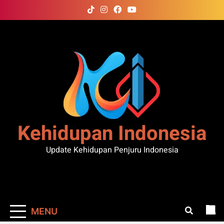
Skip
to
content
Kehidupan Indonesia
Update Kehidupan Penjuru Indonesia
MENU