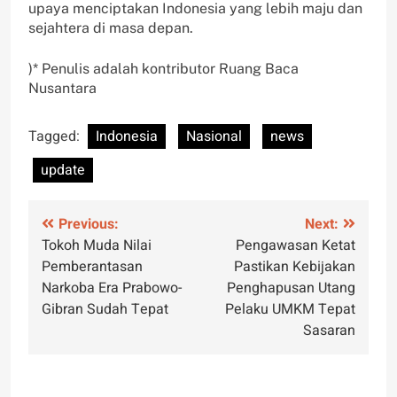
upaya menciptakan Indonesia yang lebih maju dan
sejahtera di masa depan.
)* Penulis adalah kontributor Ruang Baca
Nusantara
Tagged:
Indonesia
Nasional
news
update
Post
Previous:
Next:
Tokoh Muda Nilai
Pengawasan Ketat
navigation
Pemberantasan
Pastikan Kebijakan
Narkoba Era Prabowo-
Penghapusan Utang
Gibran Sudah Tepat
Pelaku UMKM Tepat
Sasaran