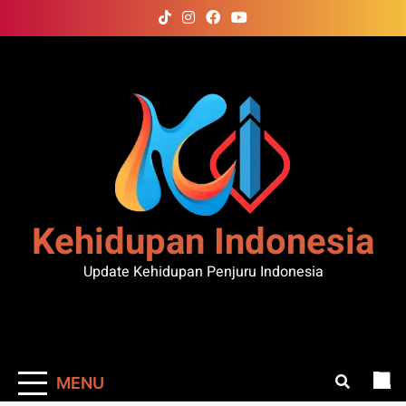
Skip
to
content
Kehidupan Indonesia
Update Kehidupan Penjuru Indonesia
MENU