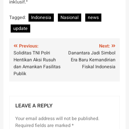
inklusif.*
Tagged:
Indonesia
Nasional
news
update
Post
Previous:
Next:
Soliditas TNI Polri
Danantara Jadi Simbol
navigation
Hentikan Aksi Rusuh
Era Baru Kemandirian
dan Amankan Fasilitas
Fiskal Indonesia
Publik
LEAVE A REPLY
Your email address will not be published.
Required fields are marked
*