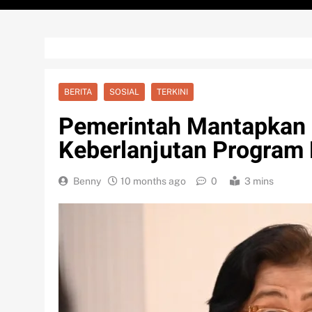
BERITA
SOSIAL
TERKINI
Pemerintah Mantapkan 
Keberlanjutan Progra
Benny
10 months ago
0
3 mins