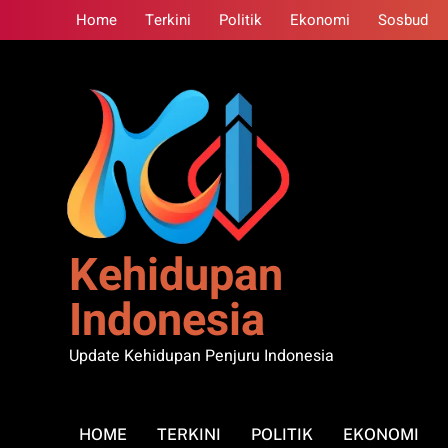
Skip
Home
Terkini
Politik
Ekonomi
Sosbud
to
content
Kehidupan
Indonesia
Update Kehidupan Penjuru Indonesia
HOME
TERKINI
POLITIK
EKONOMI