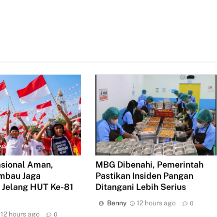
asional Aman,
MBG Dibenahi, Pemerintah
imbau Jaga
Pastikan Insiden Pangan
 Jelang HUT Ke-81
Ditangani Lebih Serius
Benny
12 hours ago
0
12 hours ago
0