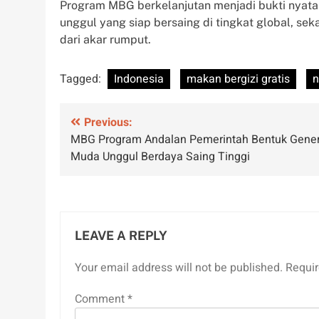
Program MBG berkelanjutan menjadi bukti nyat
unggul yang siap bersaing di tingkat global, se
dari akar rumput.
Tagged:
Indonesia
makan bergizi gratis
Post
Previous:
MBG Program Andalan Pemerintah Bentuk Gener
navigation
Muda Unggul Berdaya Saing Tinggi
LEAVE A REPLY
Your email address will not be published.
Requir
Comment
*