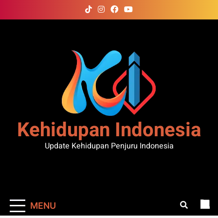
Skip
to
content
Kehidupan Indonesia
Update Kehidupan Penjuru Indonesia
MENU