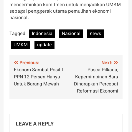
mencerminkan komitmen untuk menjadikan UMKM
sebagai penggerak utama pemulihan ekonomi
nasional.
Tagged:
Indonesia
Nasional
news
UMKM
update
Post
Previous:
Next:
Ekonom Sambut Positif
Pasca Pilkada,
navigation
PPN 12 Persen Hanya
Kepemimpinan Baru
Untuk Barang Mewah
Diharapkan Percepat
Reformasi Ekonomi
LEAVE A REPLY