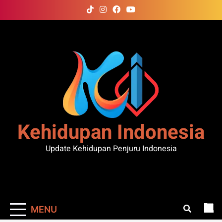
Skip
to
content
Kehidupan Indonesia
Update Kehidupan Penjuru Indonesia
MENU