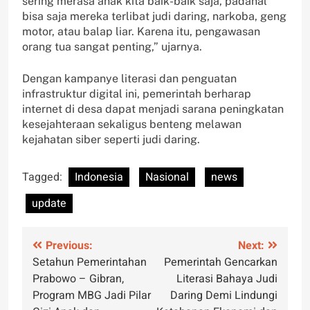
sering merasa anak kita baik-baik saja, padahal
bisa saja mereka terlibat judi daring, narkoba, geng
motor, atau balap liar. Karena itu, pengawasan
orang tua sangat penting,” ujarnya.
Dengan kampanye literasi dan penguatan
infrastruktur digital ini, pemerintah berharap
internet di desa dapat menjadi sarana peningkatan
kesejahteraan sekaligus benteng melawan
kejahatan siber seperti judi daring.
Tagged:
Indonesia
Nasional
news
update
Post
Previous:
Next:
Setahun Pemerintahan
Pemerintah Gencarkan
navigation
Prabowo – Gibran,
Literasi Bahaya Judi
Program MBG Jadi Pilar
Daring Demi Lindungi