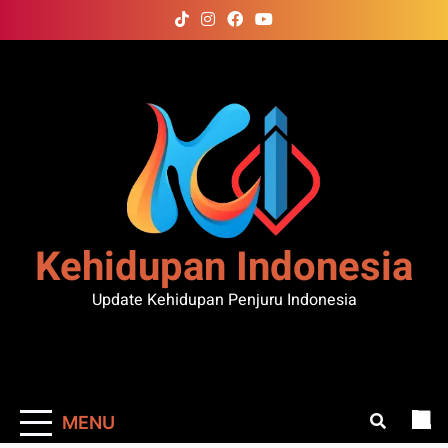
Skip
to
content
Kehidupan Indonesia
Update Kehidupan Penjuru Indonesia
MENU